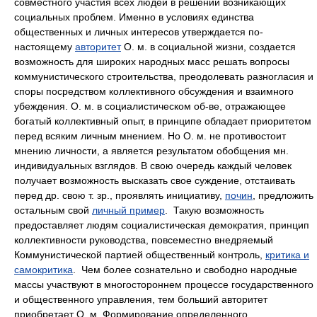
совместного участия всех людей в решении возникающих
социальных проблем. Именно в условиях единства
общественных и личных интересов утверждается по-
настоящему
авторитет
О. м. в социальной жизни, создается
возможность для широких народных масс решать вопросы
коммунистического строительства, преодолевать разногласия и
споры посредством коллективного обсуждения и взаимного
убеждения. О. м. в социалистическом об-ве, отражающее
богатый коллективный опыт, в принципе обладает приоритетом
перед всяким личным мнением. Но О. м. не противостоит
мнению личности, а является результатом обобщения мн.
индивидуальных взглядов. В свою очередь каждый человек
получает возможность высказать свое суждение, отстаивать
перед др. свою т. зр., проявлять инициативу,
почин
, предложить
остальным свой
личный пример
. Такую возможность
предоставляет людям социалистическая демократия, принцип
коллективности руководства, повсеместно внедряемый
Коммунистической партией общественный контроль,
критика и
самокритика
. Чем более сознательно и свободно народные
массы участвуют в многостороннем процессе государственного
и общественного управления, тем больший авторитет
приобретает О. м. Формирование определенного