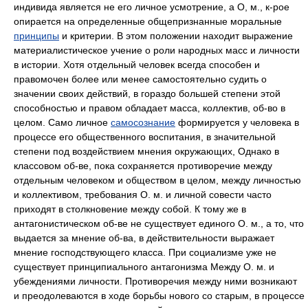
индивида является не его личное усмотрение, а О, м., к-рое
опирается на определенные общепризнанные моральные
принципы
и критерии. В этом положении находит выражение
материалистическое учение о роли народных масс и личности
в истории. Хотя отдельный человек всегда способен и
правомочен более или менее самостоятельно судить о
значении своих действий, в гораздо большей степени этой
способностью и правом обладает масса, коллектив, об-во в
целом. Само личное
самосознание
формируется у человека в
процессе его общественного воспитания, в значительной
степени под воздействием мнения окружающих, Однако в
классовом об-ве, пока сохраняется противоречие между
отдельным человеком и обществом в целом, между личностью
и коллективом, требования О. м. и личной совести часто
приходят в столкновение между собой. К тому же в
антагонистическом об-ве не существует единого О. м., а то, что
выдается за мнение об-ва, в действительности выражает
мнение господствующего класса. При социализме уже не
существует принципиального антагонизма Между О. м. и
убеждениями личности. Противоречия между ними возникают
и преодолеваются в ходе борьбы нового со старым, в процессе