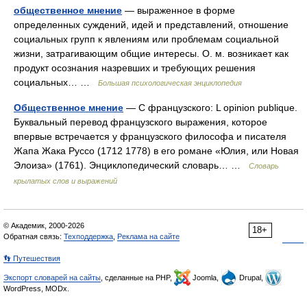
общественное мнение
— выраженное в форме
определенных суждений, идей и представлений, отношение
социальных групп к явлениям или проблемам социальной
жизни, затрагивающим общие интересы. О. м. возникает как
продукт осознания назревших и требующих решения
социальных… …
Большая психологическая энциклопедия
Общественное мнение
— С французского: L opinion publique.
Буквальный перевод французского выражения, которое
впервые встречается у французского философа и писателя
Жапа Жака Руссо (1712 1778) в его романе «Юлия, или Новая
Элоиза» (1761). Энциклопедический словарь… …
Словарь
крылатых слов и выражений
© Академик, 2000-2026
18+
Обратная связь:
Техподдержка
,
Реклама на сайте
👣 Путешествия
Экспорт словарей на сайты
, сделанные на PHP,
Joomla,
Drupal,
WordPress, MODx.