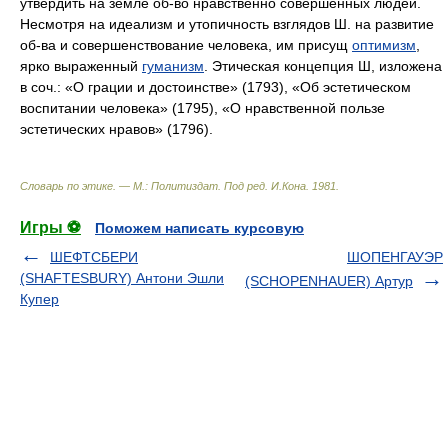
утвердить на земле об-во нравственно совершенных людей.
Несмотря на идеализм и утопичность взглядов Ш. на развитие
об-ва и совершенствование человека, им присущ
оптимизм
,
ярко выраженный
гуманизм
. Этическая концепция Ш, изложена
в соч.: «О грации и достоинстве» (1793), «Об эстетическом
воспитании человека» (1795), «О нравственной пользе
эстетических нравов» (1796).
Словарь по этике. — М.: Политиздат
.
Под ред. И.Кона
.
1981
.
Игры ⚽
Поможем написать курсовую
ШЕФТСБЕРИ
ШОПЕНГАУЭР
(SHAFTESBURY) Антони Эшли
(SCHOPENHAUER) Артур
Купер