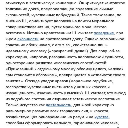
этическую и эстетическую концепцию. Он критикует кантовское
толкование долга, предполагающее подавление личных
склонностей, чувственных побуждений. Такое толкование, по
мнению Ш., ориентирует человека на поиски морального
совершенствования на, путях мрачного монашеского
аскетизма. Истинно нравственным Ш. считает
поведение
, при
к-ром
склонности
не противоречат долгу. Однако гармоничное
сочетание обоих начал, с его т. зр., свойственно лишь
идеальному человеку («прекрасной душе»). Для совр. об-ва
характерна, напротив, разорванность человеческой сущности,
одностороннее развитие человеческих способностей:
«Прикованный к отдельному малому обломку целого, человек
сам становится обломком», превращается в «отпечаток своего
занятия». Отсюда упадок нравов (моральное огрубение,
господство чувственных инстинктов у низших классов и
извращенность, изнеженность у высших). Ш. считает, что выход
из подобного состояния открывает эстетическое воспитание.
Только искусство как
деятельность
, для к-рой характерно
равномерное развитие всех творческих сил, и красота,
воздействующая одновременно на разум и на
чувства
,
способны сформировать цельного, гармоничного человека,