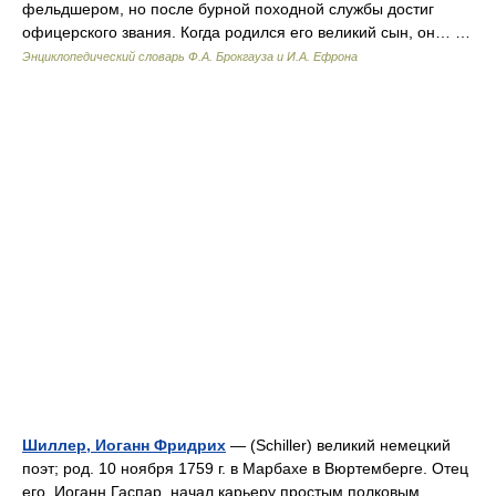
фельдшером, но после бурной походной службы достиг
офицерского звания. Когда родился его великий сын, он… …
Энциклопедический словарь Ф.А. Брокгауза и И.А. Ефрона
Шиллер, Иоганн Фридрих
— (Schiller) великий немецкий
поэт; род. 10 ноября 1759 г. в Марбахе в Вюртемберге. Отец
его, Иоганн Гаспар, начал карьеру простым полковым