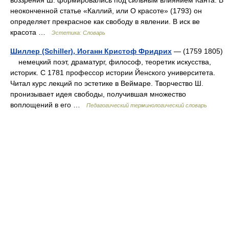
воззрения Ш. формировались под сильным влиянием Канта. В
неоконченной статье «Каллий, или О красоте» (1793) он
определяет прекрасное как свободу в явлении. В иск ве
красота …
Эстетика: Словарь
Шиллер (Schiller), Иоганн Кристоф Фридрих
— (1759 1805)
немецкий поэт, драматург, философ, теоретик искусства,
историк. С 1781 профессор истории Йенского университета.
Читал курс лекций по эстетике в Веймаре. Творчество Ш.
пронизывает идея свободы, получившая множество
воплощений в его …
Педагогический терминологический словарь