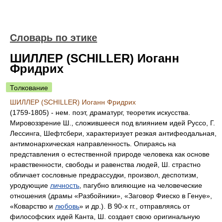
Словарь по этике
ШИЛЛЕР (SCHILLER) Иоганн
Фридрих
Толкование
ШИЛЛЕР (SCHILLER) Иоганн Фридрих
(1759-1805) - нем. поэт, драматург, теоретик искусства.
Мировоззрение Ш., сложившееся под влиянием идей Руссо, Г.
Лессинга, Шефтсбери, характеризует резкая антифеодальная,
антимонархическая направленность. Опираясь на
представления о естественной природе человека как основе
нравственности, свободы и равенства людей, Ш. страстно
обличает сословные предрассудки, произвол, деспотизм,
уродующие
личность
, пагубно влияющие на человеческие
отношения (драмы «Разбойники», «Заговор Фиеско в Генуе»,
«Коварство и
любовь
» и др.). В 90-х гг., отправляясь от
философских идей Канта, Ш. создает свою оригинальную