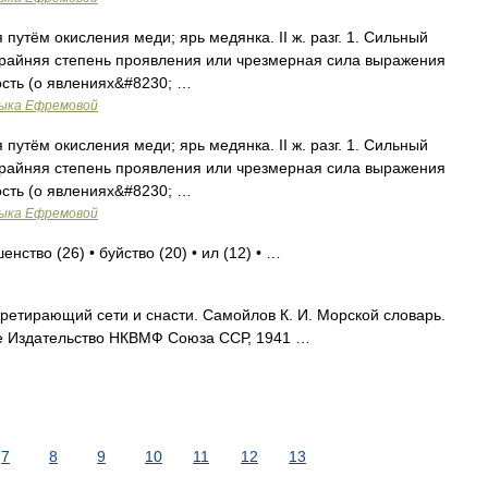
путём окисления меди; ярь медянка. II ж. разг. 1. Сильный
. Крайняя степень проявления или чрезмерная сила выражения
мость (о явлениях&#8230; …
зыка Ефремовой
путём окисления меди; ярь медянка. II ж. разг. 1. Сильный
. Крайняя степень проявления или чрезмерная сила выражения
мость (о явлениях&#8230; …
зыка Ефремовой
нство (26) • буйство (20) • ил (12) • …
еретирающий сети и снасти. Самойлов К. И. Морской словарь.
ое Издательство НКВМФ Союза ССР, 1941 …
7
8
9
10
11
12
13