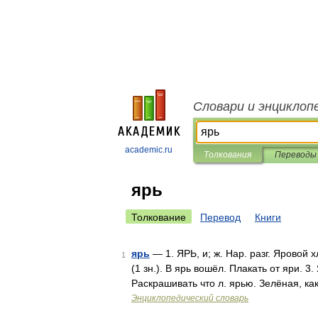
Словари и энциклоп
academic.ru
Толкования
Переводы
ярь
Толкование
Перевод
Книги
ярь
— 1. ЯРЬ, и; ж. Нар. разг. Яровой х
1
(1 зн.). В ярь вошёл. Плакать от яри. 3
Раскрашивать что л. ярью. Зелёная, ка
Энциклопедический словарь