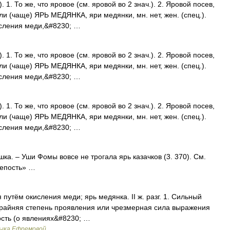
). 1. То же, что яровое (см. яровой во 2 знач.). 2. Яровой посев,
или (чаще) ЯРЬ МЕДЯНКА, яри медянки, мн. нет, жен. (спец.).
исления меди,&#8230; …
). 1. То же, что яровое (см. яровой во 2 знач.). 2. Яровой посев,
или (чаще) ЯРЬ МЕДЯНКА, яри медянки, мн. нет, жен. (спец.).
исления меди,&#8230; …
). 1. То же, что яровое (см. яровой во 2 знач.). 2. Яровой посев,
или (чаще) ЯРЬ МЕДЯНКА, яри медянки, мн. нет, жен. (спец.).
исления меди,&#8230; …
ка. – Уши Фомы вовсе не трогала ярь казачков (3. 370). См.
репость» …
путём окисления меди; ярь медянка. II ж. разг. 1. Сильный
. Крайняя степень проявления или чрезмерная сила выражения
мость (о явлениях&#8230; …
зыка Ефремовой