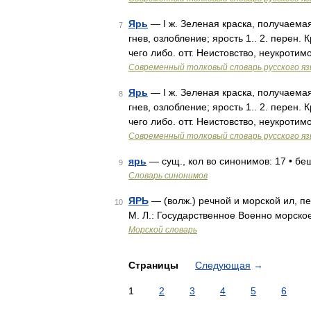
Ярь
— I ж. Зеленая краска, получаемая 
7
гнев, озлобление; ярость 1.. 2. перен
чего либо. отт. Неистовство, неукроти
Современный толковый словарь русского я
Ярь
— I ж. Зеленая краска, получаемая 
8
гнев, озлобление; ярость 1.. 2. перен
чего либо. отт. Неистовство, неукроти
Современный толковый словарь русского я
ярь
— сущ., кол во синонимов: 17 • беше
9
Словарь синонимов
ЯРЬ
— (волж.) речной и морской ил, п
10
М. Л.: Государственное Военно морск
Морской словарь
Страницы
Следующая
→
1
2
3
4
5
6