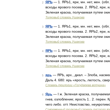
ЯРЬ
— 1. ЯРЬ1, яри, мн. нет, жен. (обл.
2
всходы ярового посева. 2. ЯРЬ2, яри, 
Зеленая краска, получаемая путем ок
Толковый словарь Ушакова
ЯРЬ
— 1. ЯРЬ1, яри, мн. нет, жен. (обл.
3
всходы ярового посева. 2. ЯРЬ2, яри, 
Зеленая краска, получаемая путем ок
Толковый словарь Ушакова
ЯРЬ
— 1. ЯРЬ1, яри, мн. нет, жен. (обл.
4
всходы ярового посева. 2. ЯРЬ2, яри, 
Зеленая краска, получаемая путем ок
Толковый словарь Ушакова
ярь
— ЯРЬ, арх., диал. – Злоба, насмеш
5
Даль 4. 680: ярь «ярость, лютость, сви
Словарь трилогии «Государева вотчина»
Ярь
— I ж. Зеленая краска, получаемая 
6
гнев, озлобление; ярость 1.. 2. перен
чего либо. отт. Неистовство, неукроти
Современный толковый словарь русского я