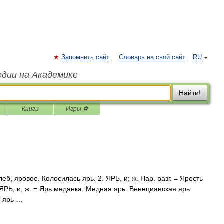
Запомнить сайт
Словарь на свой сайт
RU
едии на Академике
Найти!
Книги
Игры ⚽
леб, яровое. Колосилась ярь. 2. ЯРЬ, и; ж. Нар. разг. = Ярость
. ЯРЬ, и; ж. = Ярь медянка. Медная ярь. Венецианская ярь.
к ярь …