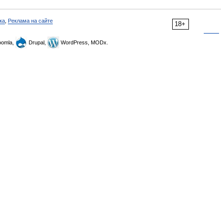
ка
,
Реклама на сайте
18+
omla,
Drupal,
WordPress, MODx.